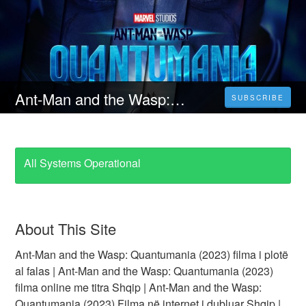
Ant-Man and the Wasp: Quantumania (2023) Filma me titra Shqip HD 1080p
SUBSCRIBE
All Systems Operational
About This Site
Ant-Man and the Wasp: Quantumania (2023) filma i plotë
al falas | Ant-Man and the Wasp: Quantumania (2023)
filma online me titra Shqip | Ant-Man and the Wasp:
Quantumania (2023) Filma në internet i dubluar Shqip |