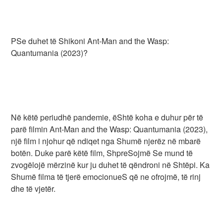
PSe duhet të Shikoni Ant-Man and the Wasp:
Quantumania (2023)?
Në këtë periudhë pandemie, ëShtë koha e duhur për të
parë filmin Ant-Man and the Wasp: Quantumania (2023),
një film i njohur që ndiqet nga Shumë njerëz në mbarë
botën. Duke parë këtë film, ShpreSojmë Se mund të
zvogëlojë mërzinë kur ju duhet të qëndroni në Shtëpi. Ka
Shumë filma të tjerë emocionueS që ne ofrojmë, të rinj
dhe të vjetër.