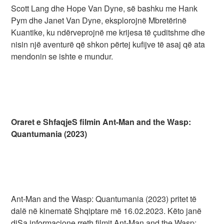
Scott Lang dhe Hope Van Dyne, së bashku me Hank
Pym dhe Janet Van Dyne, eksplorojnë Mbretërinë
Kuantike, ku ndërveprojnë me krijesa të çuditshme dhe
nisin një aventurë që shkon përtej kufijve të asaj që ata
mendonin se ishte e mundur.
Oraret e ShfaqjeS filmin Ant-Man and the Wasp:
Quantumania (2023)
Ant-Man and the Wasp: Quantumania (2023) pritet të
dalë në kinematë Shqiptare më 16.02.2023. Këto janë
diSa informacione rreth filmit Ant-Man and the Wasp: