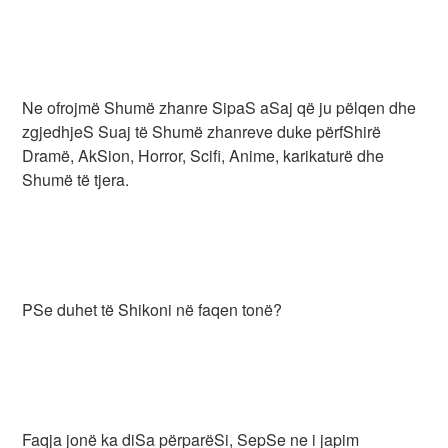
Ne ofrojmë Shumë zhanre SipaS aSaj që ju pëlqen dhe
zgjedhjeS Suaj të Shumë zhanreve duke përfShirë
Dramë, AkSion, Horror, Scifi, Anime, karikaturë dhe
Shumë të tjera.
PSe duhet të Shikoni në faqen tonë?
Faqja jonë ka diSa përparëSi, SepSe ne i japim