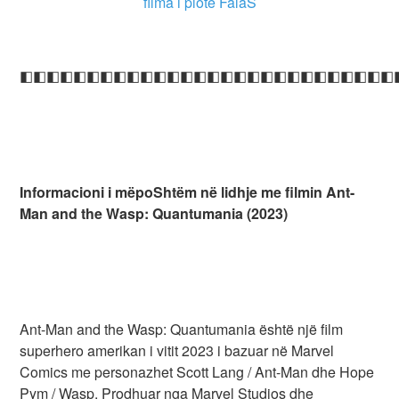
filma i plotë FalaS
◧◧◧◧◧◧◧◧◧◧◧◧◧◧◧◧◧◧◧◧◧◧◧◧◧◧◧◧
Informacioni i mëpoShtëm në lidhje me filmin Ant-
Man and the Wasp: Quantumania (2023)
Ant-Man and the Wasp: Quantumania është një film
superhero amerikan i vitit 2023 i bazuar në Marvel
Comics me personazhet Scott Lang / Ant-Man dhe Hope
Pym / Wasp. Prodhuar nga Marvel Studios dhe