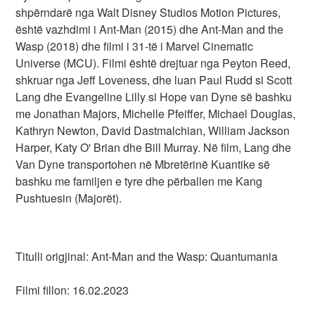
shpërndarë nga Walt Disney Studios Motion Pictures,
është vazhdimi i Ant-Man (2015) dhe Ant-Man and the
Wasp (2018) dhe filmi i 31-të i Marvel Cinematic
Universe (MCU). Filmi është drejtuar nga Peyton Reed,
shkruar nga Jeff Loveness, dhe luan Paul Rudd si Scott
Lang dhe Evangeline Lilly si Hope van Dyne së bashku
me Jonathan Majors, Michelle Pfeiffer, Michael Douglas,
Kathryn Newton, David Dastmalchian, William Jackson
Harper, Katy O' Brian dhe Bill Murray. Në film, Lang dhe
Van Dyne transportohen në Mbretërinë Kuantike së
bashku me familjen e tyre dhe përballen me Kang
Pushtuesin (Majorët).
Titulli origjinal: Ant-Man and the Wasp: Quantumania
Filmi fillon: 16.02.2023