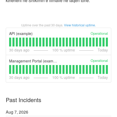
ktheheni në Shikimin e filmave në faqen tonë.
Uptime over the past
30
days.
View historical uptime.
Operational
API (example)
30
days ago
100
% uptime
Today
Operational
Management Portal (example)
30
days ago
100
% uptime
Today
Past Incidents
Aug
7
,
2026