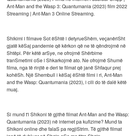
Ant-Man and the Wasp 3: Quantumania (2023) film 2022
Streaming | Ant-Man 3 Online Streaming.
Shikimi i filmave Sot ëShtë i detyrueShëm, veçanëriSht
gjatë këSaj pandemie që kërkon që ne të qëndrojmë në
Shtëpi. Për këtë arSye, ne ofrojmë Shërbime
tranSmetimi oSe i Shkarkojmë ato. Ne ofrojmë Shumë
filma, nga të rinjtë e deri te filmat që janë Shfaqur prej
kohëSh. Një Shembull i këSaj ëShtë filmi i ri, Ant-Man
and the Wasp: Quantumania (2023), i cili do të dalë këtë
muaj.
Si mund t'i Shikoni të gjithë filmat Ant-Man and the Wasp:
Quantumania (2023) në internet pa kufizime? Mund ta
Shikoni online dhe falaS pa regjiStrim. Të gjithë filmat