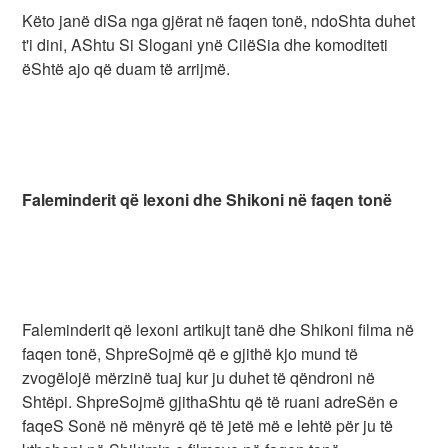
Këto janë diSa nga gjërat në faqen tonë, ndoShta duhet
t'i dini, AShtu Si Slogani ynë CilëSia dhe komoditeti
ëShtë ajo që duam të arrijmë.
Faleminderit që lexoni dhe Shikoni në faqen tonë
Faleminderit që lexoni artikujt tanë dhe Shikoni filma në
faqen tonë, ShpreSojmë që e gjithë kjo mund të
zvogëlojë mërzinë tuaj kur ju duhet të qëndroni në
Shtëpi. ShpreSojmë gjithaShtu që të ruani adreSën e
faqeS Sonë në mënyrë që të jetë më e lehtë për ju të