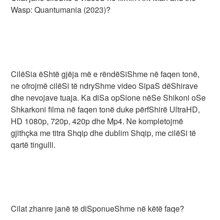
Wasp: Quantumania (2023)?
CilëSia ëShtë gjëja më e rëndëSiShme në faqen tonë,
ne ofrojmë cilëSi të ndryShme video SipaS dëShirave
dhe nevojave tuaja. Ka diSa opSione nëSe Shikoni oSe
Shkarkoni filma në faqen tonë duke përfShirë UltraHD,
HD 1080p, 720p, 420p dhe Mp4. Ne kompletojmë
gjithçka me titra Shqip dhe dublim Shqip, me cilëSi të
qartë tingulli.
Cilat zhanre janë të diSponueShme në këtë faqe?