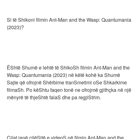
Si të Shikoni filmin Ant-Man and the Wasp: Quantumania
(2023)?
ËShtë Shumë e lehtë të ShikoSh filmin Ant-Man and the
Wasp: Quantumania (2023) në këtë kohë ka Shumë
Sajte që ofrojnë Shërbime tranSmetimi oSe Shkarkime
filmaSh. Po këShtu faqen tonë ne ofrojmë gjithçka në një
mënyrë të thjeShtë falaS dhe pa regjiStrim.
Cilat janë cilëSitë e videoS në filmin Ant-Man and the