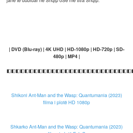
janë të dubluar në Shqip oSe me titra Shqip.
| DVD (Blu-ray) | 4K UHD | HD-1080p | HD-720p | SD-
480p | MP4 |
◧◧◧◧◧◧◧◧◧◧◧◧◧◧◧◧◧◧◧◧◧◧◧◧◧◧◧◧
Shikoni Ant-Man and the Wasp: Quantumania (2023)
filma i plotë HD 1080p
Shkarko Ant-Man and the Wasp: Quantumania (2023)